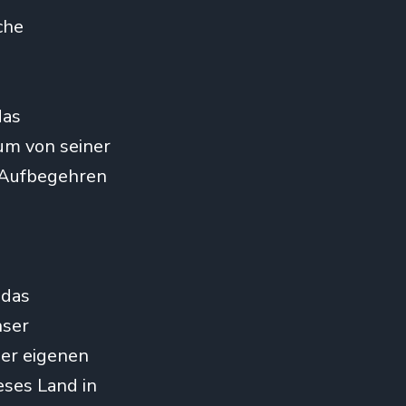
che
das
um von seiner
. Aufbegehren
 das
nser
der eigenen
eses Land in