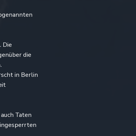
sogenannten
. Die
genüber die
.
scht in Berlin
it
m auch Taten
Eingesperrten