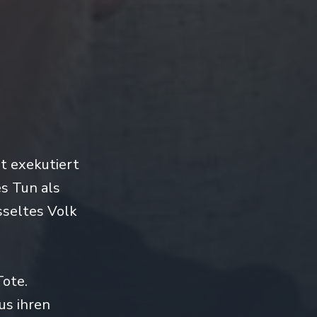
lt exekutiert
es Tun als
sseltes Volk
Tote.
us ihren