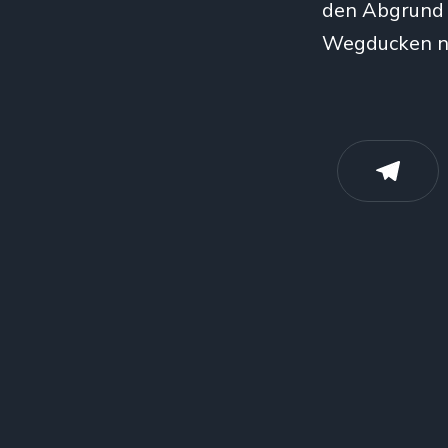
den Abgrund s
Wegducken ni