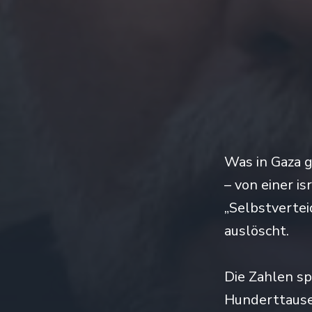
Was in Gaza g
– von einer is
„Selbstvertei
auslöscht.
Die Zahlen s
Hunderttause