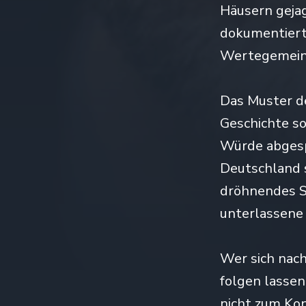
Häusern gejag
dokumentiert
Wertegemein
Das Muster de
Geschichte so
Würde abgesp
Deutschland s
dröhnendes S
unterlassene 
Wer sich nach
folgen lassen
nicht zum Ko